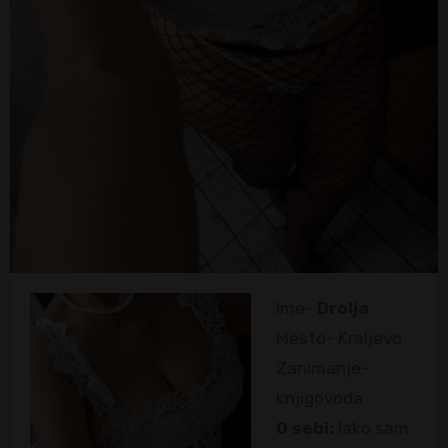
Ime-
Drolja
Mesto- Kraljevo
Zanimanje-
knjigovođa
O sebi:
Iako sam