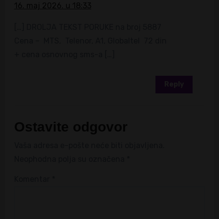
16. maj 2026. u 18:33
[…] DROLJA TEKST PORUKE na broj 5887
Cena – MTS, Telenor, A1, Globaltel 72 din
+ cena osnovnog sms-a […]
Reply
Ostavite odgovor
Vaša adresa e-pošte neće biti objavljena.
Neophodna polja su označena
*
Komentar
*