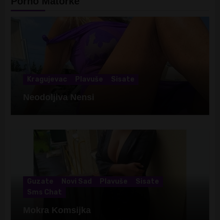
Porno Matorke
Kragujevac
Plavuše
Sisate
Neodoljiva Nensi
Guzate
Novi Sad
Plavuše
Sisate
Sms Chat
Mokra Komsijka