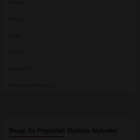
Valjevo
Vranje
Vršac
Zaječar
Zrenjanin
Некатегоризовано
Drugi Su Pogledali Sledeće Matorke: