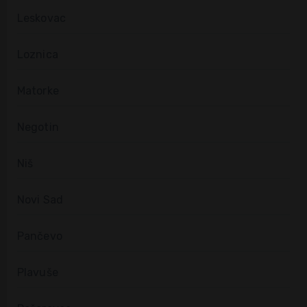
Leskovac
Loznica
Matorke
Negotin
Niš
Novi Sad
Pančevo
Plavuše