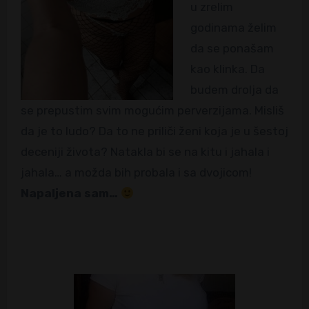
u zrelim
godinama želim
da se ponašam
kao klinka. Da
budem drolja da
se prepustim svim mogućim perverzijama. Misliš
da je to ludo? Da to ne priliči ženi koja je u šestoj
deceniji života? Natakla bi se na kitu i jahala i
jahala… a možda bih probala i sa dvojicom!
Napaljena sam…