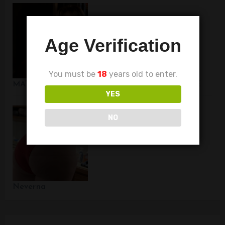
Age Verification
You must be
18
years old to enter.
MATORKE – STARIJE ŽENE ZA UPOZNAVANJE
YES
NO
Neverna