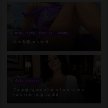
Kragujevac
Plavuše
Sisate
Neodoljiva Nensi
Seksi adresar
Gutanje sperme kao vrhunski fetis –
kurve nis znaju zasto!