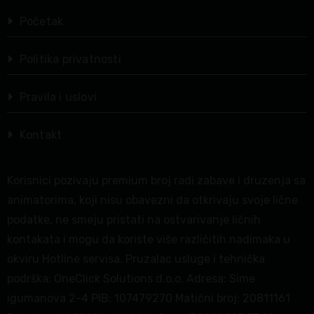
Početak
Politika privatnosti
Pravila i uslovi
Kontakt
Korisnici pozivaju premium broj radi zabave i druzenja sa
animatorima, koji nisu obavezni da otkrivaju svoje lične
podatke, ne smeju pristati na ostvarivanje ličnih
kontakata i mogu da koriste više različitih nadimaka u
okviru Hotline servisa. Pruzalac usluge i tehnička
podrška: OneClick Solutions d.o.o. Adresa: Sime
igumanova 2-4 PIB: 107479270 Matični broj: 20811161