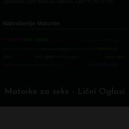
Delatnost: 6201 Kontakt telefon: +381 11 207 37 10.
Najtraženije Matorke
matorke
sex oglasi
milf
sex oglasi srbija
druzenje bez obaveza
sex
matorke za
oglasi novi sad
kurve srbija
perverzne matorke
erotski oglasi Srbija
hotmatorke
seks
seks oglasi
hot matorke
matorke oglasi
erotski oglasi
ona traži njega
matorka
matorke za sex
starije traze mladje
zene za sex
Matorke za seks - Lični Oglasi