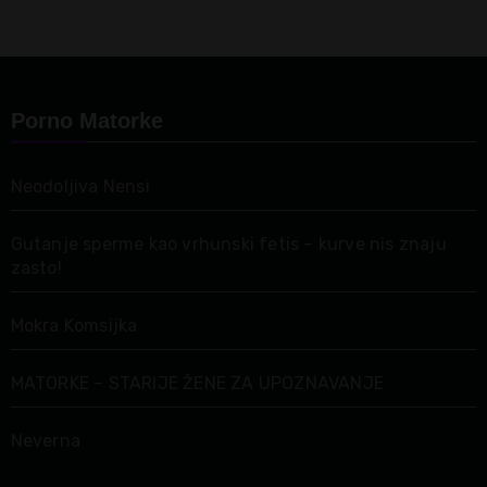
Porno Matorke
Neodoljiva Nensi
Gutanje sperme kao vrhunski fetis – kurve nis znaju
zasto!
Mokra Komsijka
MATORKE – STARIJE ŽENE ZA UPOZNAVANJE
Neverna