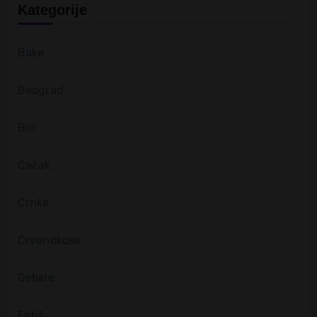
Kategorije
Bake
Beograd
Bor
Čačak
Crnke
Crvenokose
Debele
Fetiš