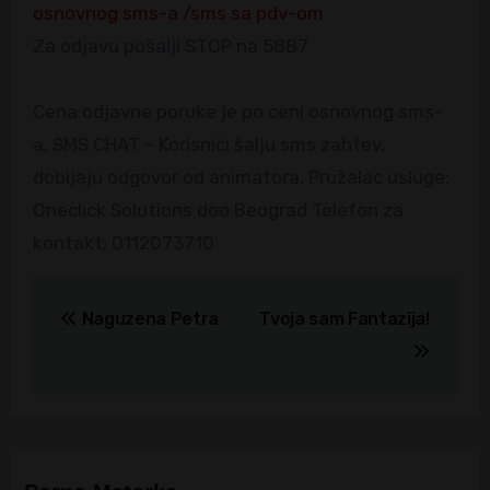
osnovnog sms-a /sms sa pdv-om
Za odjavu pošalji STOP na 5887
Cena odjavne poruke je po ceni osnovnog sms-
a. SMS CHAT – Korisnici šalju sms zahtev,
dobijaju odgovor od animatora. Pružalac usluge:
Oneclick Solutions doo Beograd Telefon za
kontakt: 0112073710
Kretanje
Naguzena Petra
Tvoja sam Fantazija!
članka