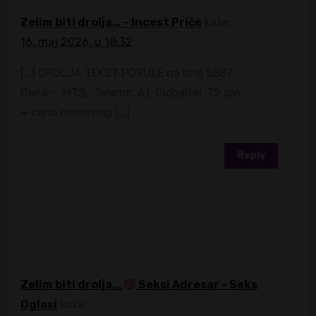
Zelim biti drolja… - Incest Priče
kaže:
16. maj 2026. u 18:32
[…] DROLJA TEKST PORUKE na broj 5887
Cena – MTS, Telenor, A1, Globaltel 72 din
+ cena osnovnog […]
Reply
Zelim biti drolja…
Seksi Adresar - Seks
Oglasi
kaže: