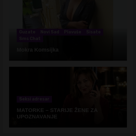
Guzate
Novi Sad
Plavuše
Sisate
Sms Chat
Mokra Komsijka
Seksi adresar
MATORKE – STARIJE ŽENE ZA
UPOZNAVANJE