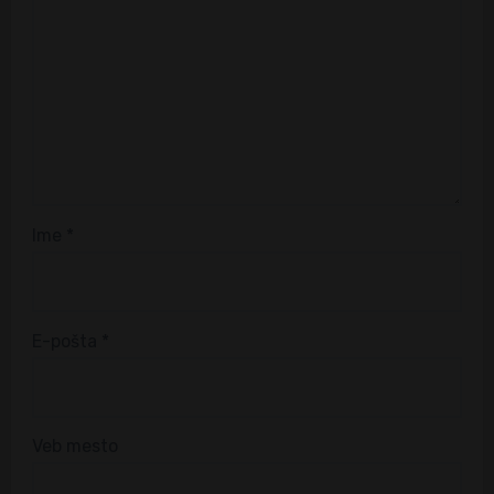
Ime
*
E-pošta
*
Veb mesto