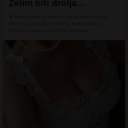
Zelim biti drolja…
#drolje
,
#kurve
,
#kurve kraljevo
,
#kurve oglasi
,
#matore za jebanje
,
#matorke
,
#seks kraljevo
,
#sekssms
,
#sex sms
,
#sisate
,
#smsseks