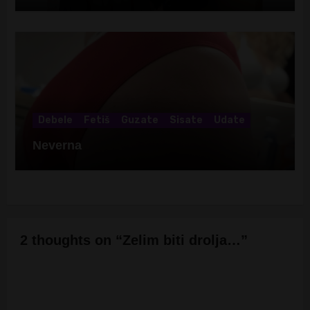
Debele
Fetiš
Guzate
Sisate
Udate
Neverna
2 thoughts on “Zelim biti drolja…”