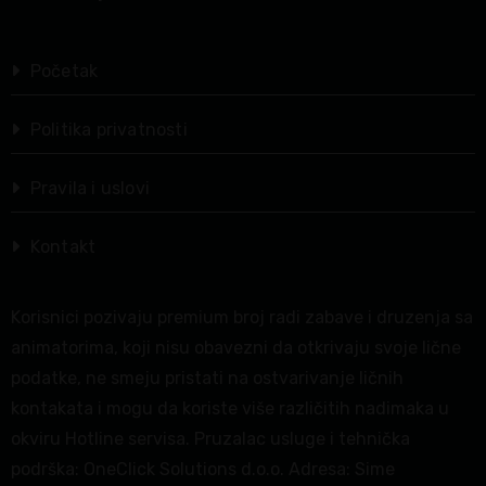
Početak
Politika privatnosti
Pravila i uslovi
Kontakt
Korisnici pozivaju premium broj radi zabave i druzenja sa
animatorima, koji nisu obavezni da otkrivaju svoje lične
podatke, ne smeju pristati na ostvarivanje ličnih
kontakata i mogu da koriste više različitih nadimaka u
okviru Hotline servisa. Pruzalac usluge i tehnička
podrška: OneClick Solutions d.o.o. Adresa: Sime