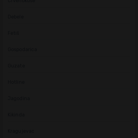
Crvenokose
Debele
Fetiš
Gospodarica
Guzate
Hotline
Jagodina
Kikinda
Kragujevac