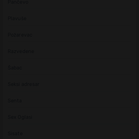
Pančevo
Plavuše
Požarevac
Razvedene
Šabac
Seksi adresar
Senta
Sex Oglasi
Sisate