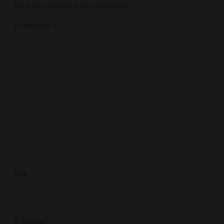
Neophodna polja su označena
*
Komentar
*
Ime
*
E-pošta
*