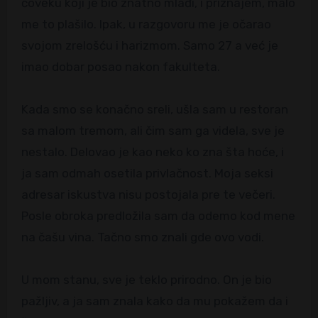
čoveku koji je bio znatno mlađi, i priznajem, malo
me to plašilo. Ipak, u razgovoru me je očarao
svojom zrelošću i harizmom. Samo 27 a već je
imao dobar posao nakon fakulteta.
Kada smo se konačno sreli, ušla sam u restoran
sa malom tremom, ali čim sam ga videla, sve je
nestalo. Delovao je kao neko ko zna šta hoće, i
ja sam odmah osetila privlačnost. Moja seksi
adresar iskustva nisu postojala pre te večeri.
Posle obroka predložila sam da odemo kod mene
na čašu vina. Tačno smo znali gde ovo vodi.
U mom stanu, sve je teklo prirodno. On je bio
pažljiv, a ja sam znala kako da mu pokažem da i