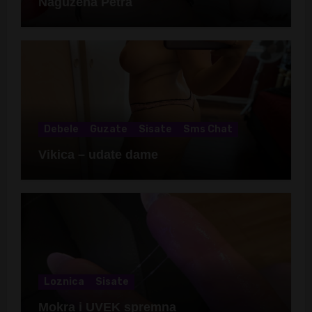
Naguzena Petra
Debele
Guzate
Sisate
Sms Chat
Vikica – udate dame
Loznica
Sisate
Mokra i UVEK spremna