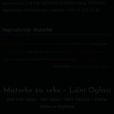
igumanova 2-4 PIB: 107479270 Matični broj: 20811161
Delatnost: 6201 Kontakt telefon: +381 11 207 37 10.
Najtraženije Matorke
hotmatorke
ona traži njega
sex oglasi novi sad
kurve srbija
novosadjanka
sex oglasi
sex oglasi
starije traze mladje
hot matorke
erotski oglasi Srbija
matorka
srbija
matorke za sex
starije dame Srbija
milf
druzenje bez obaveza
matorke
matorke za seks
matorke oglasi
seks oglasi
perverzne matorke
Matorke za seks – Lični Oglasi
Ona traži njega – Sex oglasi – Seksi Adresar – Starije
dame za druženja