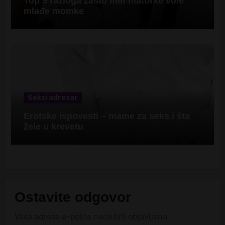
Top 5 razloga zašto milf matorke vole
mlađe momke
Seksi adresar
Erotske ispovesti – mame za seks i šta
žele u krevetu
Ostavite odgovor
Vaša adresa e-pošte neće biti objavljena.