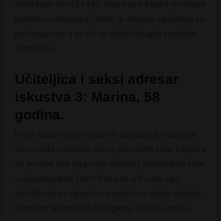
žena koja zna šta želi, dala sve od sebe da oboje
budemo zadovoljni. Dobio je drkanje i pušenje za
prvi orgazam a on mi se odužio dugim snažnim
tucanjem.
Učiteljica i seksi adresar
iskustva 3: Marina, 58
godina.
Posle decenija provedenih u prosveti, napokon
sam imala vremena da se posvetim sebi. Karijera
mi je uvek bila na prvom mestu i zanemarila sam
svoj seksualan život. Prvi put u životu sam
odlučila da se upustim u avanturu preko oglasa,
samo da vidim kako to izgleda. Javila sam se