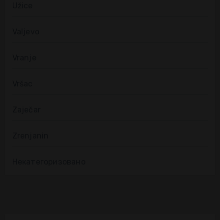
Užice
Valjevo
Vranje
Vršac
Zaječar
Zrenjanin
Некатегоризовано