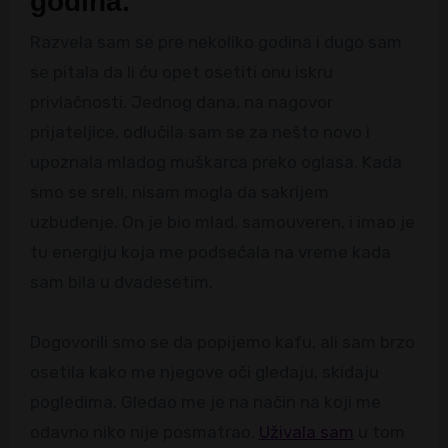
godina.
Razvela sam se pre nekoliko godina i dugo sam
se pitala da li ću opet osetiti onu iskru
privlačnosti. Jednog dana, na nagovor
prijateljice, odlučila sam se za nešto novo i
upoznala mladog muškarca preko oglasa. Kada
smo se sreli, nisam mogla da sakrijem
uzbuđenje. On je bio mlad, samouveren, i imao je
tu energiju koja me podsećala na vreme kada
sam bila u dvadesetim.
Dogovorili smo se da popijemo kafu, ali sam brzo
osetila kako me njegove oči gledaju, skidaju
pogledima. Gledao me je na način na koji me
odavno niko nije posmatrao.
Uživala sam
u tom