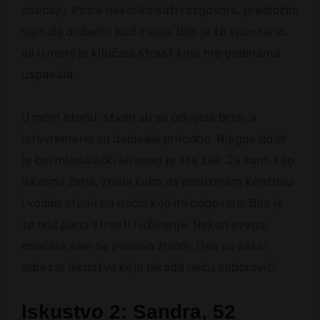
osećaju. Posle nekoliko sati razgovora, predložila
sam da dođemo kod mene. Bilo je to spontano,
ali u meni je ključala strast koja me godinama
uspavala.
U mom stanu, stvari su se odvijale brzo, a
istovremeno su delovale prirodno. Njegov dodir
je bio mladalački ali znao je šta želi. Ja sam, kao
iskusna žena, znala kako da preuzmem kontrolu
i vodim stvari na način koji mi odgovara. Bila je
to noć puna strasti i uživanja. Nakon svega,
osećala sam se ponovo živom. Ovo su seksi
adresar iskustva koja nikada neću zaboraviti.
Iskustvo 2: Sandra, 52