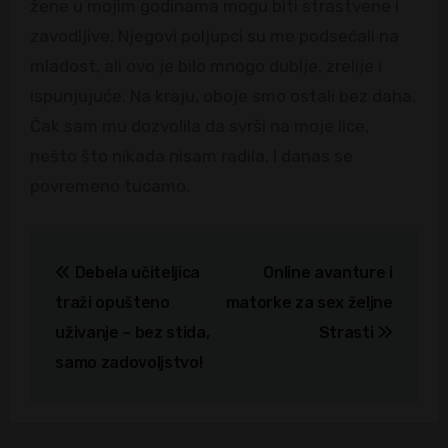
žene u mojim godinama mogu biti strastvene i
zavodljive. Njegovi poljupci su me podsećali na
mladost, ali ovo je bilo mnogo dublje, zrelije i
ispunjujuće. Na kraju, oboje smo ostali bez daha.
Čak sam mu dozvolila da svrši na moje lice,
nešto što nikada nisam radila. I danas se
povremeno tucamo.
Kretanje
Debela učiteljica
Online avanture i
članka
traži opušteno
matorke za sex željne
uživanje – bez stida,
Strasti
samo zadovoljstvo!