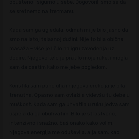
opušteno i sigurno u sebe. Dogovorili smo se da
se sretnemo na tretmanu.
Kada sam ga ugledala, odmah mi je bilo jasno da
smo na istoj talasnoj dužini. Nije to bila obična
masaža – više je ličilo na igru zavođenja uz
dodire. Njegovo telo je pratilo moje ruke, i mogla
sam da osetim kako me jebe pogledom.
Koristila sam puno ulja i njegova erekcija je bila
trenutna. Opasno sam ovlažila videvšu tu debelu
muškost. Kada sam ga uhvatila u ruku jedva sam
uspela da ga obuhvatim. Bilo je strastveno,
intenzivno i snažno, baš onako kako volim.
Njegova energija me oduševila, a ja sam, kao