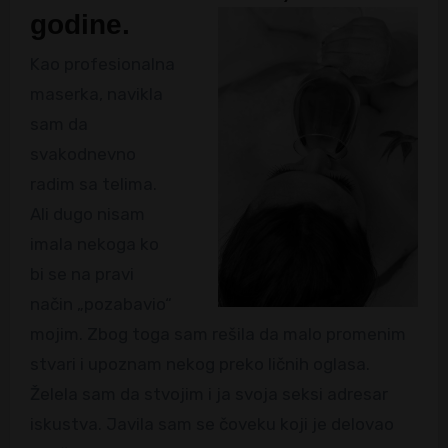
godine.
Kao profesionalna
maserka, navikla
sam da
svakodnevno
radim sa telima.
Ali dugo nisam
imala nekoga ko
bi se na pravi
način „pozabavio“
mojim. Zbog toga sam rešila da malo promenim
stvari i upoznam nekog preko ličnih oglasa.
Želela sam da stvojim i ja svoja seksi adresar
iskustva. Javila sam se čoveku koji je delovao