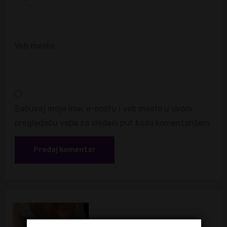
Veb mesto
Sačuvaj moje ime, e-poštu i veb mesto u ovom
pregledaču veba za sledeći put kada komentarišem.