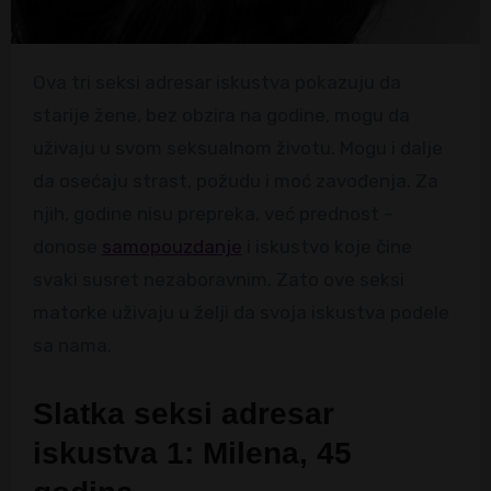
Ova tri seksi adresar iskustva pokazuju da
starije žene, bez obzira na godine, mogu da
uživaju u svom seksualnom životu. Mogu i dalje
da osećaju strast, požudu i moć zavođenja. Za
njih, godine nisu prepreka, već prednost –
donose
samopouzdanje
i iskustvo koje čine
svaki susret nezaboravnim. Zato ove seksi
matorke uživaju u želji da svoja iskustva podele
sa nama.
Slatka seksi adresar
iskustva 1: Milena, 45