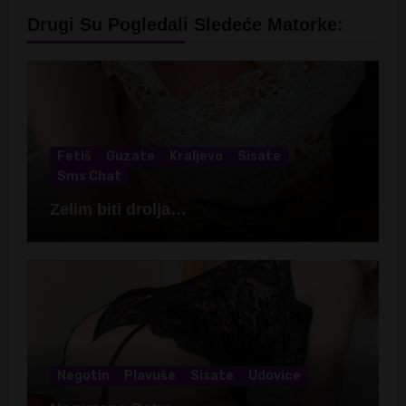
Drugi Su Pogledali Sledeće Matorke:
Fetiš
Guzate
Kraljevo
Sisate
Sms Chat
Zelim biti drolja…
Negotin
Plavuše
Sisate
Udovice