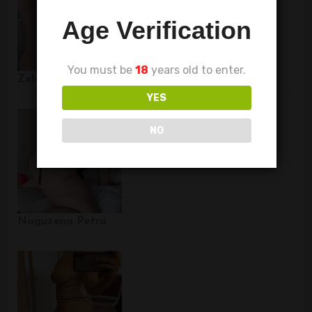
Age Verification
You must be
18
years old to enter.
Zelim biti drolja…
YES
NO
Naguzena Petra